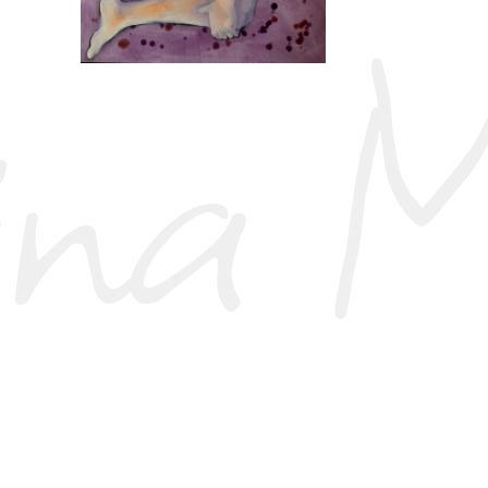
La Ragazza Dei Cori
2022, In Evidenza, Olio Su Tela