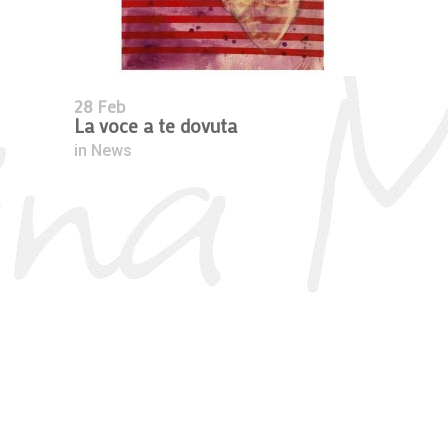
28 Feb
La voce a te dovuta
in
News
La Ragazza Dei Cori
2022, In Evidenza, Olio Su Tela