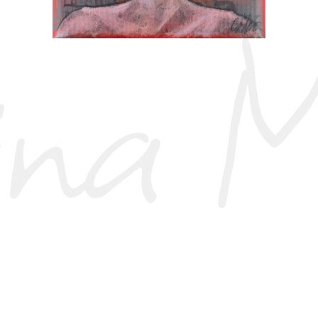
La Ragazza Dei Cori
2022, In Evidenza, Olio Su Tela