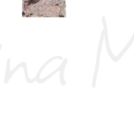
La Ragazza Dei Cori
2022, In Evidenza, Olio Su Tela