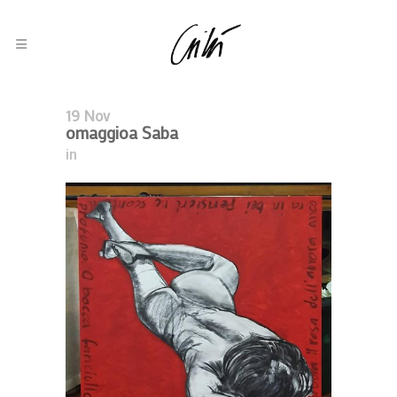
19 Nov
omaggioa Saba
in
Elena Lucrezia Cornaro Piscopia
2022, In Evidenza, Olio Su Tela