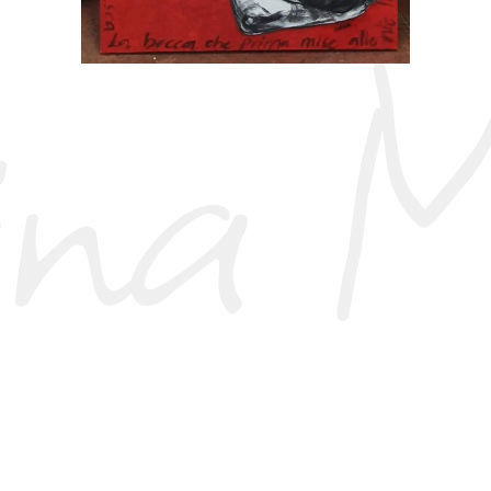
La Ragazza Dei Cori
2022, In Evidenza, Olio Su Tela